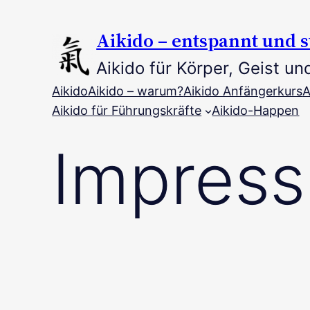
Zum
Inhalt
Aikido – entspannt und s
springen
Aikido für Körper, Geist un
Aikido
Aikido – warum?
Aikido Anfängerkurs
A
Aikido für Führungskräfte
Aikido-Happen
Impres