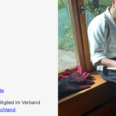
de
itglied im Verband
schland
.