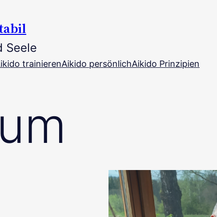
tabil
d Seele
ikido trainieren
Aikido persönlich
Aikido Prinzipien
sum