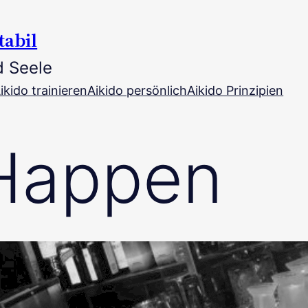
tabil
d Seele
ikido trainieren
Aikido persönlich
Aikido Prinzipien
-Happen