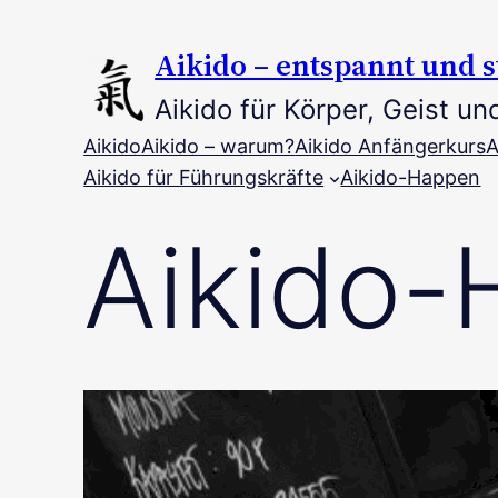
Zum
Inhalt
Aikido – entspannt und s
springen
Aikido für Körper, Geist un
Aikido
Aikido – warum?
Aikido Anfängerkurs
A
Aikido für Führungskräfte
Aikido-Happen
Aikido